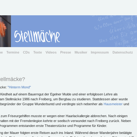
me
Termine
CDs
Texte
Videos
Presse
Musiker
Impressum
Datenschutz
tellmäcke?
mäcke:
"Hinterm Mond"
indheit auf einem Bauerngut der Egelner Mulde und einer erfolglosen Lehre als
kam Stellmäcke 1986 nach Freiberg, um Bergbau zu studieren. Stattdessen aber wurde
tbegründer der Gruppe Wunderbuntd und verdingte sich nebenher als
Hausmeister
und
 zum Friseurgehilfen musste er wegen einer Haarlackallergie abbrechen. Nach einigen
alten mit der Fremdenlegion kehrte er seelisch verwundet nach Freiberg zurück. Neben
Programmen entstanden erste Theaterstücke und Programme für Kinder.
g der Mauer folgten erste Reisen auch ins Inland. Während dieser Wanderjahre betätigte