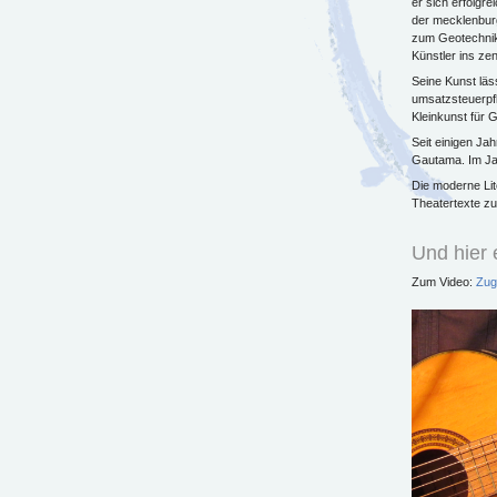
er sich erfolgre
der mecklenbur
zum Geotechnike
Künstler ins ze
Seine Kunst läs
umsatzsteuerpfli
Kleinkunst für 
Seit einigen Ja
Gautama. Im Jah
Die moderne Lit
Theatertexte 
Und hier 
Zum Video:
Zug