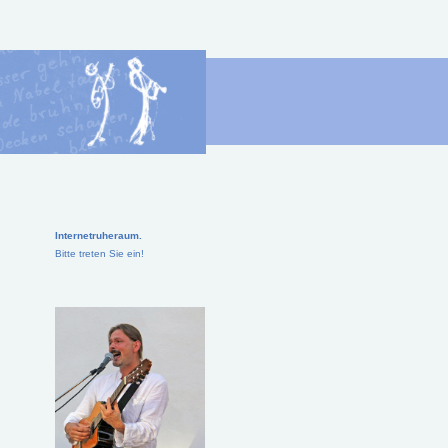
Internetruheraum.
Bitte treten Sie ein!