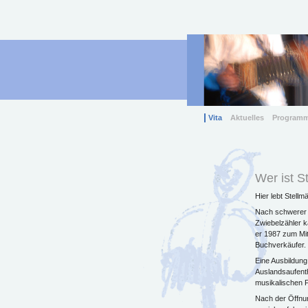
Vita
Aktuelles
Program
Wer ist S
Hier lebt Stell
Nach schwerer K
Zwiebelzähler 
er 1987 zum Mi
Buchverkäufer.
Eine Ausbildung
Auslandsaufenth
musikalischen 
Nach der Öffnun