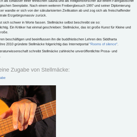
ich als Einlasser einer finnischen Sauna und als Religionsforscher auf einem Fährgastschiff
gischen Seenplatte. Nach einem weiteren Freibergbesuch 1997 und seiner Diplomierung
r wandte er sich von der säkularisierten Zivilisation ab und zog sich als freischaffender
ntrale Erzgebirgsmassiv zurück.
st sich schwer in Worte fassen. Stellmäcke selbst beschreibt sie so:
chtig. Ein Kritiker hat einmal geschrieben: Stellmäcke, das ist große Kunst für Kleine und
Große.
hren beschäftigen und beeinflussen ihn die buddhistischen Lehren des Siddharta
re 2010 gründete Stellmäcke folgerichtig das Internetportal
"Rooms of silence"
.
eraturwissenschaft schreibt Stellmäcke zahlreiche unveröffentlichte Prosa- und
zu.
eine Zugabe von Stellmäcke:
abe