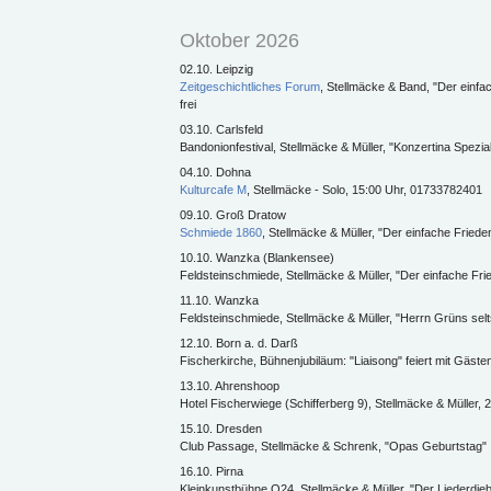
Oktober 2026
02.10. Leipzig
Zeitgeschichtliches Forum
, Stellmäcke & Band, "Der einfach
frei
03.10. Carlsfeld
Bandonionfestival, Stellmäcke & Müller, "Konzertina Spezia
04.10. Dohna
Kulturcafe M
, Stellmäcke - Solo, 15:00 Uhr, 01733782401
09.10. Groß Dratow
Schmiede 1860
, Stellmäcke & Müller, "Der einfache Fried
10.10. Wanzka (Blankensee)
Feldsteinschmiede, Stellmäcke & Müller, "Der einfache Frie
11.10. Wanzka
Feldsteinschmiede, Stellmäcke & Müller, "Herrn Grüns se
12.10. Born a. d. Darß
Fischerkirche, Bühnenjubiläum: "Liaisong" feiert mit Gäste
13.10. Ahrenshoop
Hotel Fischerwiege (Schifferberg 9), Stellmäcke & Müller,
15.10. Dresden
Club Passage, Stellmäcke & Schrenk, "Opas Geburtstag"
16.10. Pirna
Kleinkunstbühne Q24, Stellmäcke & Müller, "Der Liederdieb