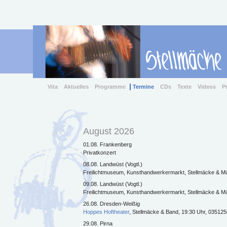
Vita
Aktuelles
Programme
Termine
CDs
Texte
Videos
P
August 2026
01.08. Frankenberg
Privatkonzert
08.08. Landwüst (Vogtl.)
Freilichtmuseum, Kunsthandwerkermarkt, Stellmäcke & Mül
09.08. Landwüst (Vogtl.)
Freilichtmuseum, Kunsthandwerkermarkt, Stellmäcke & Mül
26.08. Dresden-Weißig
Hoppes Hoftheater
, Stellmäcke & Band, 19:30 Uhr, 03512
29.08. Pirna