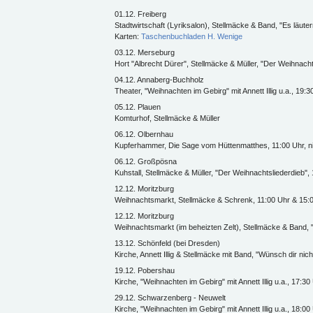
01.12. Freiberg
Stadtwirtschaft (Lyriksalon), Stellmäcke & Band, "Es läute
Karten:
Taschenbuchladen H. Wenige
03.12. Merseburg
Hort "Albrecht Dürer", Stellmäcke & Müller, "Der Weihnachts
04.12. Annaberg-Buchholz
Theater, "Weihnachten im Gebirg" mit Annett Illig u.a., 19:3
05.12. Plauen
Komturhof, Stellmäcke & Müller
06.12. Olbernhau
Kupferhammer, Die Sage vom Hüttenmatthes, 11:00 Uhr, nic
06.12. Großpösna
Kuhstall, Stellmäcke & Müller, "Der Weihnachtsliederdieb",
12.12. Moritzburg
Weihnachtsmarkt, Stellmäcke & Schrenk, 11:00 Uhr & 15:
12.12. Moritzburg
Weihnachtsmarkt (im beheizten Zelt), Stellmäcke & Band, "
13.12. Schönfeld (bei Dresden)
Kirche, Annett Illig & Stellmäcke mit Band, "Wünsch dir nic
19.12. Pobershau
Kirche, "Weihnachten im Gebirg" mit Annett Illig u.a., 17:30
29.12. Schwarzenberg - Neuwelt
Kirche, "Weihnachten im Gebirg" mit Annett Illig u.a., 18:00