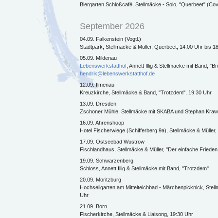
Biergarten Schloßcafé, Stellmäcke - Solo, "Querbeet" (Co
September 2026
04.09. Falkenstein (Vogtl.)
Stadtpark, Stellmäcke & Müller, Querbeet, 14:00 Uhr bis 1
05.09. Mildenau
Lebenswerkstatthof
, Annett Illig & Stellmäcke mit Band, 
hendrik@lebenswerkstatthof.de
12.09. Ilmenau
Kreuzkirche, Stellmäcke & Band, "Trotzdem", 19:30 Uhr
13.09. Dresden
Zschoner Mühle, Stellmäcke mit SKABA und Stephan Kraw
16.09. Ahrenshoop
Hotel Fischerwiege (Schifferberg 9a), Stellmäcke & Mülle
17.09. Ostseebad Wustrow
Fischlandhaus, Stellmäcke & Müller, "Der einfache Frieden 
19.09. Schwarzenberg
Schloss, Annett Illig & Stellmäcke mit Band, "Trotzdem"
20.09. Moritzburg
Hochseilgarten am Mittelteichbad - Märchenpicknick, Stell
Uhr
21.09. Born
Fischerkirche, Stellmäcke & Liaisong, 19:30 Uhr