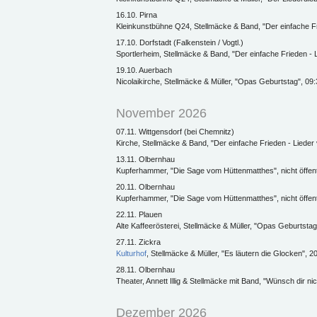
16.10. Pirna
Kleinkunstbühne Q24, Stellmäcke & Band, "Der einfache Fr
17.10. Dorfstadt (Falkenstein / Vogtl.)
Sportlerheim, Stellmäcke & Band, "Der einfache Frieden - L
19.10. Auerbach
Nicolaikirche, Stellmäcke & Müller, "Opas Geburtstag", 09
November 2026
07.11. Wittgensdorf (bei Chemnitz)
Kirche, Stellmäcke & Band, "Der einfache Frieden - Lieder 
13.11. Olbernhau
Kupferhammer, "Die Sage vom Hüttenmatthes", nicht öffent
20.11. Olbernhau
Kupferhammer, "Die Sage vom Hüttenmatthes", nicht öffent
22.11. Plauen
Alte Kaffeerösterei, Stellmäcke & Müller, "Opas Geburtstag
27.11. Zickra
Kulturhof
, Stellmäcke & Müller, "Es läutern die Glocken", 2
28.11. Olbernhau
Theater, Annett Illig & Stellmäcke mit Band, "Wünsch dir n
Dezember 2026