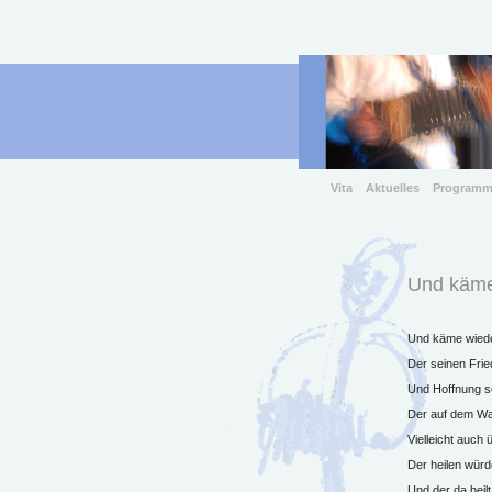
Vita
Aktuelles
Program
Und käme
Und käme wiede
Der seinen Frie
Und Hoffnung sc
Der auf dem Wa
Vielleicht auch
Der heilen würd
Und der da heilt