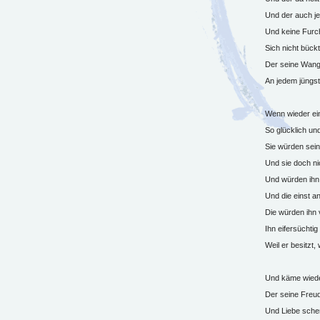
Und der auch je
Und keine Furc
Sich nicht bück
Der seine Wange
An jedem jüngs
Wenn wieder ei
So glücklich un
Sie würden sein
Und sie doch ni
Und würden ihn
Und die einst an
Die würden ihn 
Ihn eifersüchti
Weil er besitzt,
Und käme wiede
Der seine Freud
Und Liebe schen