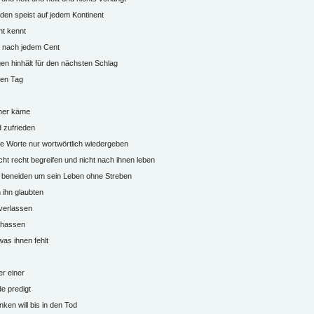
den speist auf jedem Kontinent
ht kennt
t nach jedem Cent
n hinhält für den nächsten Schlag
ten Tag
ner käme
d zufrieden
e Worte nur wortwörtlich wiedergeben
cht recht begreifen und nicht nach ihnen leben
 beneiden um sein Leben ohne Streben
 ihn glaubten
verlassen
g hassen
 was ihnen fehlt
r einer
e predigt
ken will bis in den Tod