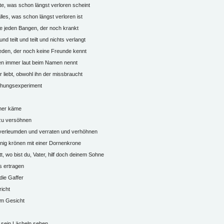
te, was schon längst verloren scheint
alles, was schon längst verloren ist
e jeden Bangen, der noch krankt
und teilt und teilt und nichts verlangt
jeden, der noch keine Freunde kennt
en immer laut beim Namen nennt
r liebt, obwohl ihn der missbraucht
tehungsexperiment
ner käme
zu versöhnen
 verleumden und verraten und verhöhnen
nig krönen mit einer Dornenkrone
t, wo bist du, Vater, hilf doch deinem Sohne
s ertragen
die Gaffer
icht
im Gesicht
 sein Lächeln sehen