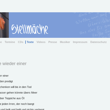
me
Termine
CDs
Texte
Videos
Presse
Musiker
Impressum
Datenschutz
 wieder einer
r einer
den predigt
henken will bis in den Tod
sser gehen könnte übers Meer
 über Teppiche aus Öl
e jeden Irren, der noch bangt
 und heilt und heilt und nichts verlangt