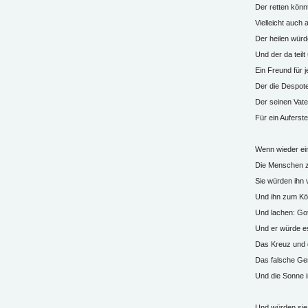
Der retten könn
Vielleicht auch 
Der heilen würd
Und der da teilt 
Ein Freund für 
Der die Despot
Der seinen Vate
Für ein Aufers
Wenn wieder ei
Die Menschen 
Sie würden ihn
Und ihn zum Kö
Und lachen: Got
Und er würde e
Das Kreuz und 
Das falsche Ger
Und die Sonne 
Und würden sie